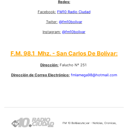
Redes:
Facebook:
FM10 Radio Ciudad
Twiter:
@fm10bolivar
Instagram:
@fm10bolivar
F.M. 98.1 Mhz. - San Carlos De Bolívar:
Dirección:
Falucho Nº 251
Dirección de Correo Electrónico:
fmlamega98@hotmail.com
FM 10 Bol&iacute;var - Noticias, Cronicas,