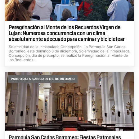
Peregrinación al Monte de los Recuerdos Virgen de
Lujan: Numerosa concurrencia con un clima
absolutamente adecuado para caminar y bicicletear
Solemnidad de la Inmaculada Concepción. La Parroquia San Carlos
Borromeo, este domingo 8 de diciembre, Solemnidad de la Inmaculada
Concepción, día de precepto, se realizó la Peregrinación al Monte de
los Recuerdos.-
PARROQUIA SAN CARLOS BORROMEO
Parroquia San Carlos Borromeo: Fiestas Patronales