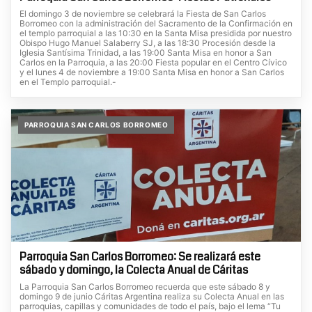
El domingo 3 de noviembre se celebrará la Fiesta de San Carlos
Borromeo con la administración del Sacramento de la Confirmación en
el templo parroquial a las 10:30 en la Santa Misa presidida por nuestro
Obispo Hugo Manuel Salaberry SJ, a las 18:30 Procesión desde la
Iglesia Santísima Trinidad, a las 19:00 Santa Misa en honor a San
Carlos en la Parroquia, a las 20:00 Fiesta popular en el Centro Cívico
y el lunes 4 de noviembre a 19:00 Santa Misa en honor a San Carlos
en el Templo parroquial.-
PARROQUIA SAN CARLOS BORROMEO
Parroquia San Carlos Borromeo: Se realizará este
sábado y domingo, la Colecta Anual de Cáritas
La Parroquia San Carlos Borromeo recuerda que este sábado 8 y
domingo 9 de junio Cáritas Argentina realiza su Colecta Anual en las
parroquias, capillas y comunidades de todo el país, bajo el lema “Tu