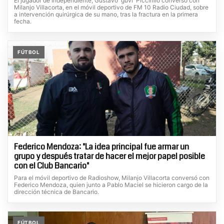
El jugador de Independiente, Gustavo 'guvi' Piccirillo conversó con
Milanjo Villacorta, en el móvil deportivo de FM 10 Radio Ciudad, sobre
a intervención quirúrgica de su mano, tras la fractura en la primera
fecha.
FÚTBOL
Federico Mendoza: "La idea principal fue armar un
grupo y después tratar de hacer el mejor papel posible
con el Club Bancario"
Para el móvil deportivo de Radioshow, Milanjo Villacorta conversó con
Federico Mendoza, quien junto a Pablo Maciel se hicieron cargo de la
dirección técnica de Bancario.
FÚTBOL