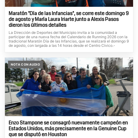
Maratón "Día de las Infancias", se corre este domingo 9
de agosto y María Laura Iriarte junto a Alexis Pasos
dieron los últimos detalles
La Dirección de Deportes del Municipio invita a la comunidad a
participar de una nueva fecha del Calendario de Running 2026 con la
tradicional Maratón Día de las Infancias, que se realizará el domingo 9
de agosto, con largada a las 14 horas desde el Centro Cívico.-
NOTA CON AUDIO
Enzo Stampone se consagró nuevamente campeón en
Estados Unidos, más precisamente en la Genuine Cup
que se disputó en Houston