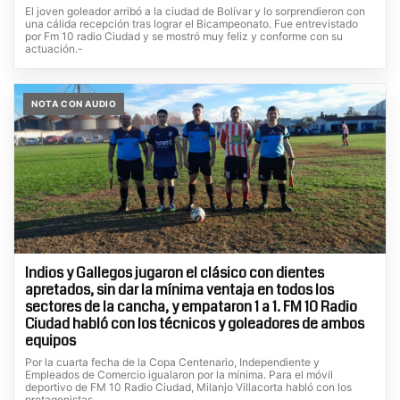
El joven goleador arribó a la ciudad de Bolívar y lo sorprendieron con
una cálida recepción tras lograr el Bicampeonato. Fue entrevistado
por Fm 10 radio Ciudad y se mostró muy feliz y conforme con su
actuación.-
NOTA CON AUDIO
Indios y Gallegos jugaron el clásico con dientes
apretados, sin dar la mínima ventaja en todos los
sectores de la cancha, y empataron 1 a 1. FM 10 Radio
Ciudad habló con los técnicos y goleadores de ambos
equipos
Por la cuarta fecha de la Copa Centenario, Independiente y
Empleados de Comercio igualaron por la mínima. Para el móvil
deportivo de FM 10 Radio Ciudad, Milanjo Villacorta habló con los
protagonistas.