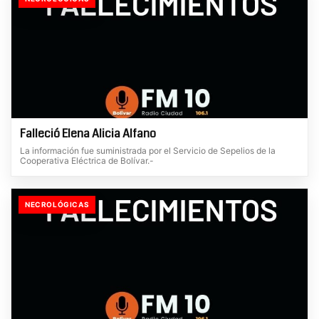
Falleció Elena Alicia Alfano
La información fue suministrada por el Servicio de Sepelios de la
Cooperativa Eléctrica de Bolívar.-
NECROLÓGICAS