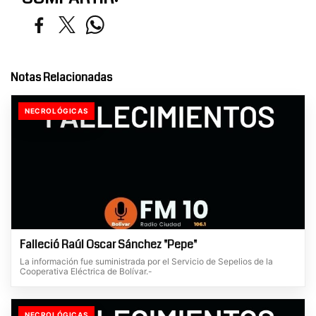
Notas Relacionadas
NECROLÓGICAS
Falleció Raúl Oscar Sánchez "Pepe"
La información fue suministrada por el Servicio de Sepelios de la
Cooperativa Eléctrica de Bolívar.-
NECROLÓGICAS