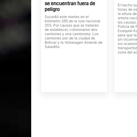
se encuentran fuera de
El hecho su
peligro
horas de es
la altura d
Sucedió este martes en el
arteria nac
kilómetro 265 de la ruta nacional
las causas
205. Por causas que se trataran
Policía de 
de establecer, colisionaron dos
Ezequiel Ka
camiones y una camioneta. Los
para que la
camiones son de la ciudad de
sin inconve
Bolivar y la Volswagen Amarok de
los ocasion
Saladillo.
transportis
zona del a