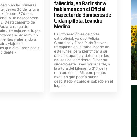
fallecida, en Radioshow
cedio en las primeras
hablamos con el Oficial
te jueves 30 de julio, a
el kilómetro 370 de la
Inspector de Bomberos de
ional, y se desconocen
Urdampilleta, Leandro
. El Destacamento de
Medina
Paula, a cargo de
rlau, trabajó en el lugar
La información es de corte
s tareas se desarrollen
extraoficial, ya que Policía
nientes y alertando a
Científica y Fiscalía de Bolívar,
ales viajeros o
trabajaban en la tarde-noche de
tas que circularon por la
este lunes, para identificar a su
ccidente.-
única ocupante y determinar las
causas del accidente. El hecho
sucedió este lunes por la tarde, a
la altura del kilómetro 317 de la
ruta provincial 65, pero peritos
evalúan que podría haber
despistado y caído el sábado en el
lugar.-