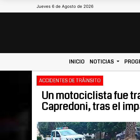
Jueves 6 de Agosto de 2026
Hoy es Jueves 6 de Agosto de 
INICIO
NOTICIAS
PROG
ACCIDENTES DE TRÃ¡NSITO
Un motociclista fue tr
Capredoni, tras el imp