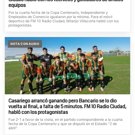
equipos
Por la cuarta fecha de la Copa Centenario, Independiente y
Empleados de Comercio igualaron por la mínima. Para el móvil
deportivo de FM 10 Radio Ciudad, Milanjo Villacorta habló con los
protagonistas.
NOTA CON AUDIO
Casariego arrancó ganando pero Bancario se lo dio
vuelta al final, a falta de 5 minutos. FM 10 Radio Ciudad,
habló con los protagonistas
Fue 2-1 a favor de la visita, en el partido correspondiente a la cuarta
fecha de la Copa Centenario y que se disputó en el Estadio "2 de
abril".