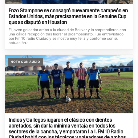
Enzo Stampone se consagró nuevamente campeón en
Estados Unidos, más precisamente en la Genuine Cup
que se disputó en Houston
El joven goleador arribó a la ciudad de Bolívar y lo sorprendieron con
una cálida recepción tras lograr el Bicampeonato. Fue entrevistado
por Fm 10 radio Ciudad y se mostró muy feliz y conforme con su
actuación.-
NOTA CON AUDIO
Indios y Gallegos jugaron el clásico con dientes
apretados, sin dar la mínima ventaja en todos los
sectores de la cancha, y empataron 1 a 1. FM 10 Radio
Ciudad habló con los técnicos y goleadores de ambos