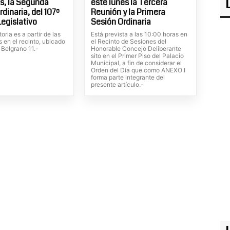
s, la Segunda
este lunes la Tercera
dinaria, del 107º
Reunión y la Primera
Legislativo
Sesión Ordinaria
oria es a partir de las
Está prevista a las 10:00 horas en
 en el recinto, ubicado
el Recinto de Sesiones del
 Belgrano 11.-
Honorable Concejo Deliberante
sito en el Primer Piso del Palacio
Municipal, a fin de considerar el
Orden del Día que como ANEXO I
forma parte integrante del
presente artículo.-