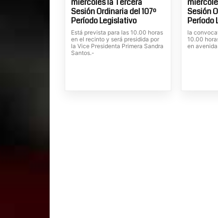
miércoles la Tercera
miércole
Sesión Ordinaria del 107º
Sesión Or
Período Legislativo
Período 
Está prevista para las 10.00 horas
la convocat
en el recinto y será presidida por
10.00 horas
la Vice Presidenta Primera Sandra
en avenida
Santos.-