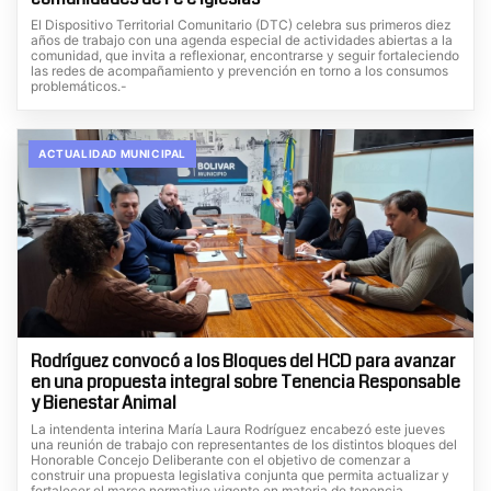
El Dispositivo Territorial Comunitario (DTC) celebra sus primeros diez
años de trabajo con una agenda especial de actividades abiertas a la
comunidad, que invita a reflexionar, encontrarse y seguir fortaleciendo
las redes de acompañamiento y prevención en torno a los consumos
problemáticos.-
ACTUALIDAD MUNICIPAL
Rodríguez convocó a los Bloques del HCD para avanzar
en una propuesta integral sobre Tenencia Responsable
y Bienestar Animal
La intendenta interina María Laura Rodríguez encabezó este jueves
una reunión de trabajo con representantes de los distintos bloques del
Honorable Concejo Deliberante con el objetivo de comenzar a
construir una propuesta legislativa conjunta que permita actualizar y
fortalecer el marco normativo vigente en materia de tenencia