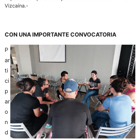
Vizcaína.-
CON UNA IMPORTANTE CONVOCATORIA
P
ar
ti
ci
p
ar
o
n
d