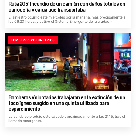
Ruta 205: Incendio de un camión con daños totales en
carrocería y carga que transportaba
El siniestro ocurrió este miércoles por la mañana, más precisamente a
las 06.20 horas, y activó el Sistema Emergente de la ciudad.-
BOMBEROS VOLUNTARIOS
Bomberos Voluntarios trabajaron en la extinción de un
foco ígneo surgido en una quinta utilizada para
esparcimiento
La salida se produjo este sábado aproximadamente a las 21.15, tras el
llamado emergente.-