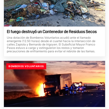
El fuego destruyó un Contenedor de Residuos Secos
Una dotación de Bomberos Voluntarios acudió ante el llamado
emergente (12.50 horas) desde el cuartel hacia la intersección de
calles Zapiola y Bernardo de Irigoyen. El Suboficial Mayor Franco
Pasos estuvo a cargo y extinguieron los restos y tomaron
precauciones de enfriamiento para evitar el rebrote de las llamas.
BOMBEROS VOLUNTARIOS