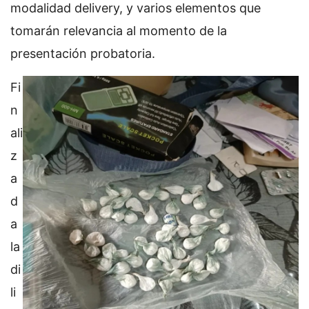
modalidad delivery, y varios elementos que
tomarán relevancia al momento de la
presentación probatoria.
Fi
n
ali
z
a
d
a
la
di
li