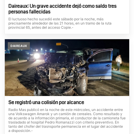
Daireaux: Un grave accidente dejó como saldo tres
personas fallecidas
El luctuoso hecho sucedió este sábado por la noche, más
precisamente alrededor de las 21 horas, en un tramo de la ruta
provincial 65, antes del acceso Copie.-
DAIREAUX
Se registró una colisión por alcance
Radio Mas publicó en la noche de este miércoles, un accidente entre
una Volkswagen Amarok y un camión de cereales. Como resultado y
de acuerdo a la información primaria, el conductor de la camioneta fue
trasladado al hospital Pedro Romanazzi con criterio preventivo. En
tanto del chofer del trasnsporte permanecía en el lugar del accidente
a disposición.-