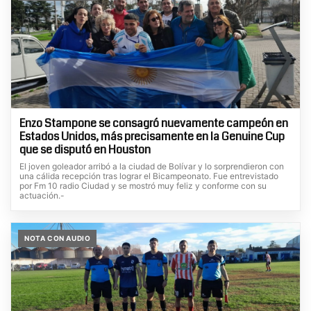
Enzo Stampone se consagró nuevamente campeón en
Estados Unidos, más precisamente en la Genuine Cup
que se disputó en Houston
El joven goleador arribó a la ciudad de Bolívar y lo sorprendieron con
una cálida recepción tras lograr el Bicampeonato. Fue entrevistado
por Fm 10 radio Ciudad y se mostró muy feliz y conforme con su
actuación.-
NOTA CON AUDIO