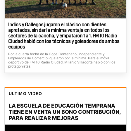
Indios y Gallegos jugaron el clásico con dientes
apretados, sin dar la mínima ventaja en todos los
sectores de la cancha, y empataron 1 a 1. FM 10 Radio
Ciudad habló con los técnicos y goleadores de ambos
equipos
Por la cuarta fecha de la Copa Centenario, Independiente y
Empleados de Comercio igualaron por la mínima. Para el móvil
deportivo de FM 10 Radio Ciudad, Milanjo Villacorta habló con los
protagonistas.
ULTIMO VIDEO