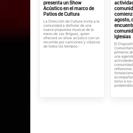
presenta un Show
actividad
Acústico en el marco de
comunida
Patios de Cultura
comienza
agosto, 
La Dirección de Cultura invita a la
encuentr
comunidad a disfrutar de una
nueva propuesta musical de la
comunid
mano de Jaz Bríguez, quien
Iglesias
ofrecerá un show acústico con un
recorrido por canciones y clásicos
El Dispositi
de todos los tiempos.-
Comunitari
primeros di
una agenda
actividades
comunidad,
reflexionar
fortalecien
acompañam
torno a lo
problemáti