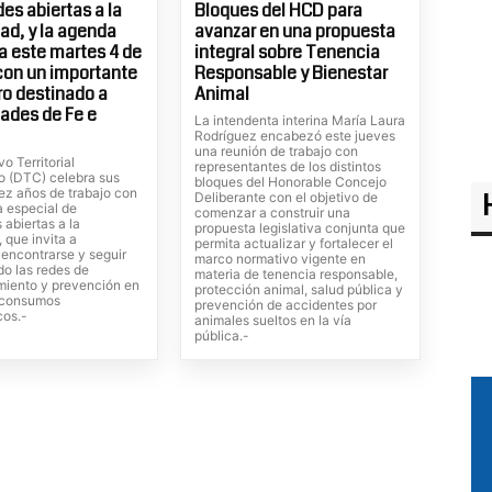
es abiertas a la
Bloques del HCD para
d, y la agenda
avanzar en una propuesta
 este martes 4 de
integral sobre Tenencia
con un importante
Responsable y Bienestar
o destinado a
Animal
ades de Fe e
La intendenta interina María Laura
Rodríguez encabezó este jueves
una reunión de trabajo con
vo Territorial
representantes de los distintos
o (DTC) celebra sus
bloques del Honorable Concejo
ez años de trabajo con
Deliberante con el objetivo de
 especial de
comenzar a construir una
 abiertas a la
propuesta legislativa conjunta que
 que invita a
permita actualizar y fortalecer el
, encontrarse y seguir
marco normativo vigente en
do las redes de
materia de tenencia responsable,
iento y prevención en
protección animal, salud pública y
s consumos
prevención de accidentes por
cos.-
animales sueltos en la vía
pública.-