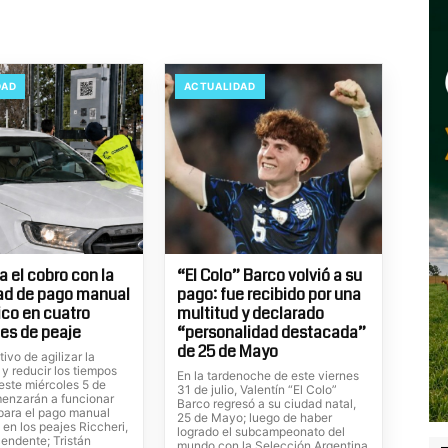
DAD
ACTUALIDAD
 el cobro con la
“El Colo” Barco volvió a su
ad de pago manual
pago: fue recibido por una
ico en cuatro
multitud y declarado
es de peaje
“personalidad destacada”
de 25 de Mayo
tivo de agilizar la
 y reducir los tiempos
En la tardenoche de este viernes
este miércoles 5 de
31 de julio, Valentín “El Colo”
enzarán a funcionar
Barco regresó a su ciudad natal,
 para el pago manual
25 de Mayo; luego de haber
 en los peajes Riccheri,
logrado el subcampeonato del
cendente; Tristán
mundo con la Selección Argentina