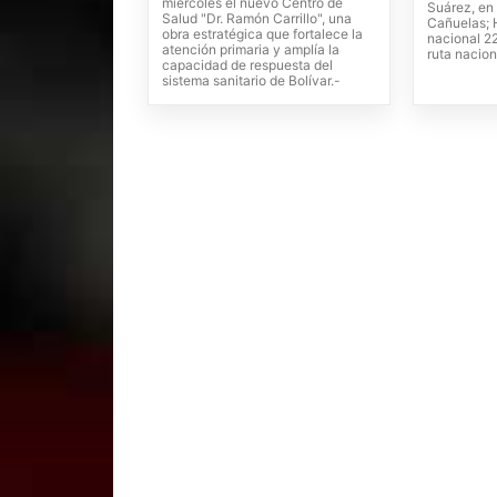
miércoles el nuevo Centro de
Suárez, en 
Salud "Dr. Ramón Carrillo", una
Cañuelas; H
obra estratégica que fortalece la
nacional 22
atención primaria y amplía la
ruta nacion
capacidad de respuesta del
sistema sanitario de Bolívar.-