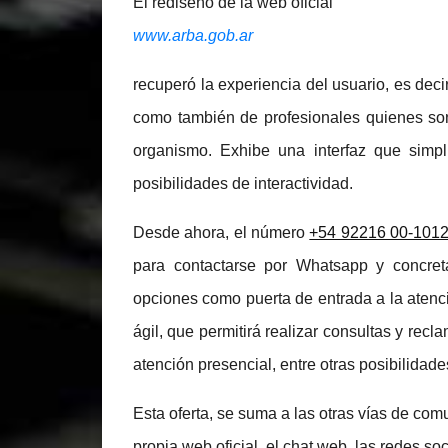
El rediseño de la web oficial
www.arba.gob.ar
recuperó la experiencia del usuario, es decir
como también de profesionales quienes son
organismo. Exhibe una interfaz que simpli
posibilidades de interactividad.
Desde ahora, el número
+54 92216 00-101
para contactarse por Whatsapp y concretar
opciones como puerta de entrada a la atenci
ágil, que permitirá realizar consultas y recl
atención presencial, entre otras posibilidade
Esta oferta, se suma a las otras vías de com
propia web oficial, el chat web, las redes so