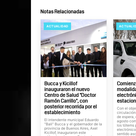
Notas Relacionadas
ACTUALIDAD
ACTUALI
Bucca y Kicillof
Comienza
inauguraron el nuevo
modalid
Centro de Salud "Doctor
electrón
Ramón Carrillo", con
estacion
posterior recorrida por el
Con el obje
establecimiento
circulación
de espera, 
El intendente municipal Eduardo
agosto com
"Bali" Bucca y el gobernador de la
los tótems
provincia de Buenos Aires, Axel
electrónico
Kicillof, inauguraron este
sentido as