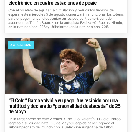
electrónico en cuatro estaciones de peaje
Con el objetivo de agilizar la circulación y reducir los tiempos de
espera, este miércoles 5 de agosto comenzarán a funcionar los tótems
para el pago manual electrónico en los peajes Riccheri, sentido
ascendente; Tristán Suárez, en la autopista Ezeiza -Cañuelas; Hinojo,
en la ruta nacional 226; y Uribelarrea, en la ruta nacional 205.-
ACTUALIDAD
“El Colo” Barco volvió a su pago: fue recibido por una
multitud y declarado “personalidad destacada” de 25
de Mayo
En la tardenoche de este viernes 31 de julio, Valentín “El Colo” Barco
regresó a su ciudad natal, 25 de Mayo; luego de haber logrado el
subcampeonato del mundo con la Selección Argentina de fútbol.