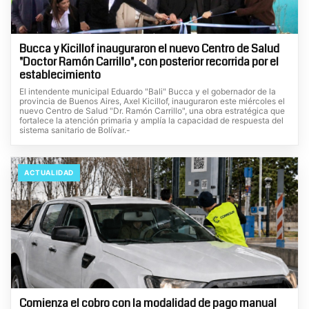
Bucca y Kicillof inauguraron el nuevo Centro de Salud
"Doctor Ramón Carrillo", con posterior recorrida por el
establecimiento
El intendente municipal Eduardo "Bali" Bucca y el gobernador de la
provincia de Buenos Aires, Axel Kicillof, inauguraron este miércoles el
nuevo Centro de Salud "Dr. Ramón Carrillo", una obra estratégica que
fortalece la atención primaria y amplía la capacidad de respuesta del
sistema sanitario de Bolívar.-
ACTUALIDAD
Comienza el cobro con la modalidad de pago manual