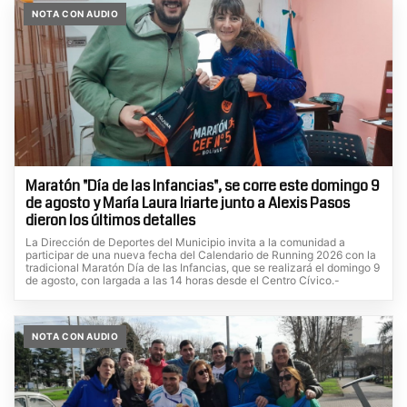
NOTA CON AUDIO
Maratón "Día de las Infancias", se corre este domingo 9
de agosto y María Laura Iriarte junto a Alexis Pasos
dieron los últimos detalles
La Dirección de Deportes del Municipio invita a la comunidad a
participar de una nueva fecha del Calendario de Running 2026 con la
tradicional Maratón Día de las Infancias, que se realizará el domingo 9
de agosto, con largada a las 14 horas desde el Centro Cívico.-
NOTA CON AUDIO