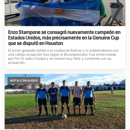
Enzo Stampone se consagró nuevamente campeón en
Estados Unidos, más precisamente en la Genuine Cup
que se disputó en Houston
El joven goleador arribó a la ciudad de Bolívar y lo sorprendieron con
una cálida recepción tras lograr el Bicampeonato. Fue entrevistado
por Fm 10 radio Ciudad y se mostró muy feliz y conforme con su
actuación.-
NOTA CON AUDIO