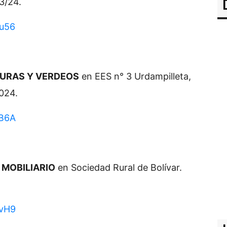
/3/24.
Qu56
TURAS Y VERDEOS
en EES n° 3 Urdampilleta,
2024.
YB6A
 MOBILIARIO
en Sociedad Rural de Bolívar.
ZvH9