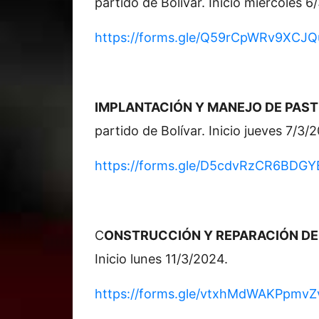
partido de Bolívar. Inicio miércoles 6
https://forms.gle/Q59rCpWRv9XCJ
IMPLANTACIÓN Y MANEJO DE PAS
partido de Bolívar. Inicio jueves 7/3/
https://forms.gle/D5cdvRzCR6BDG
C
ONSTRUCCIÓN Y REPARACIÓN DE
Inicio lunes 11/3/2024.
https://forms.gle/vtxhMdWAKPpmv