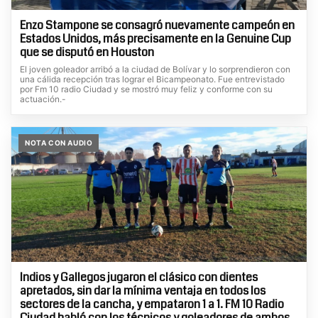
Enzo Stampone se consagró nuevamente campeón en
Estados Unidos, más precisamente en la Genuine Cup
que se disputó en Houston
El joven goleador arribó a la ciudad de Bolívar y lo sorprendieron con
una cálida recepción tras lograr el Bicampeonato. Fue entrevistado
por Fm 10 radio Ciudad y se mostró muy feliz y conforme con su
actuación.-
NOTA CON AUDIO
Indios y Gallegos jugaron el clásico con dientes
apretados, sin dar la mínima ventaja en todos los
sectores de la cancha, y empataron 1 a 1. FM 10 Radio
Ciudad habló con los técnicos y goleadores de ambos