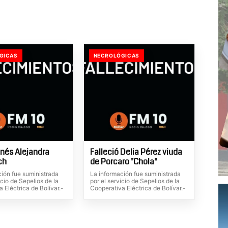
GICAS
NECROLÓGICAS
Inés Alejandra
Falleció Delia Pérez viuda
ch
de Porcaro "Chola"
ción fue suministrada
La información fue suministrada
icio de Sepelios de la
por el servicio de Sepelios de la
 Eléctrica de Bolívar.-
Cooperativa Eléctrica de Bolívar.-