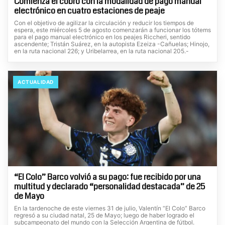
Comienza el cobro con la modalidad de pago manual
electrónico en cuatro estaciones de peaje
Con el objetivo de agilizar la circulación y reducir los tiempos de
espera, este miércoles 5 de agosto comenzarán a funcionar los tótems
para el pago manual electrónico en los peajes Riccheri, sentido
ascendente; Tristán Suárez, en la autopista Ezeiza -Cañuelas; Hinojo,
en la ruta nacional 226; y Uribelarrea, en la ruta nacional 205.-
ACTUALIDAD
“El Colo” Barco volvió a su pago: fue recibido por una
multitud y declarado “personalidad destacada” de 25
de Mayo
En la tardenoche de este viernes 31 de julio, Valentín “El Colo” Barco
regresó a su ciudad natal, 25 de Mayo; luego de haber logrado el
subcampeonato del mundo con la Selección Argentina de fútbol.