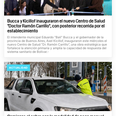
Bucca y Kicillof inauguraron el nuevo Centro de Salud
"Doctor Ramón Carrillo", con posterior recorrida por el
establecimiento
El intendente municipal Eduardo "Bali" Bucca y el gobernador de la
provincia de Buenos Aires, Axel Kicillof, inauguraron este miércoles el
nuevo Centro de Salud "Dr. Ramón Carrillo", una obra estratégica que
fortalece la atención primaria y amplía la capacidad de respuesta del
sistema sanitario de Bolívar.-
ACTUALIDAD