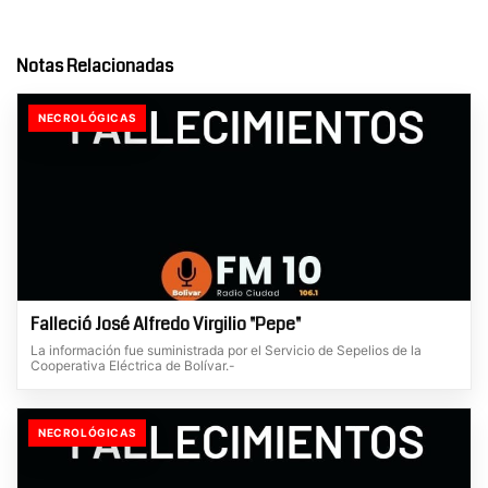
Notas Relacionadas
NECROLÓGICAS
Falleció José Alfredo Virgilio "Pepe"
La información fue suministrada por el Servicio de Sepelios de la
Cooperativa Eléctrica de Bolívar.-
NECROLÓGICAS