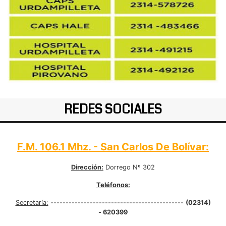
REDES SOCIALES
F.M. 106.1 Mhz. - San Carlos De Bolívar:
Dirección:
Dorrego Nº 302
Teléfonos:
Secretaría:
--------------------------------------------
(02314)
- 620399