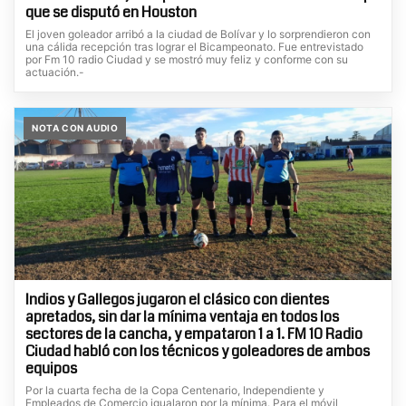
que se disputó en Houston
El joven goleador arribó a la ciudad de Bolívar y lo sorprendieron con
una cálida recepción tras lograr el Bicampeonato. Fue entrevistado
por Fm 10 radio Ciudad y se mostró muy feliz y conforme con su
actuación.-
NOTA CON AUDIO
Indios y Gallegos jugaron el clásico con dientes
apretados, sin dar la mínima ventaja en todos los
sectores de la cancha, y empataron 1 a 1. FM 10 Radio
Ciudad habló con los técnicos y goleadores de ambos
equipos
Por la cuarta fecha de la Copa Centenario, Independiente y
Empleados de Comercio igualaron por la mínima. Para el móvil