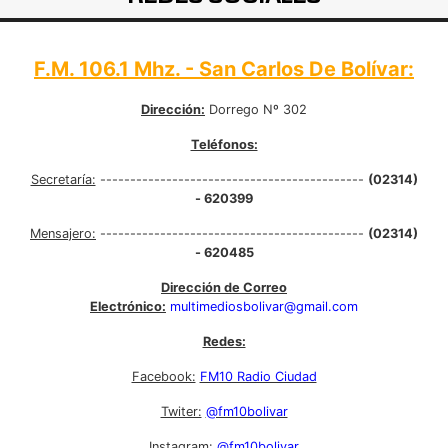
F.M. 106.1 Mhz. - San Carlos De Bolívar:
Dirección:
Dorrego Nº 302
Teléfonos:
Secretaría:
--------------------------------------------
(02314)
- 620399
Mensajero:
--------------------------------------------
(02314)
- 620485
Dirección de Correo
Electrónico:
multimediosbolivar@gmail.com
Redes:
Facebook:
FM10 Radio Ciudad
Twiter:
@fm10bolivar
Instagram:
@fm10bolivar