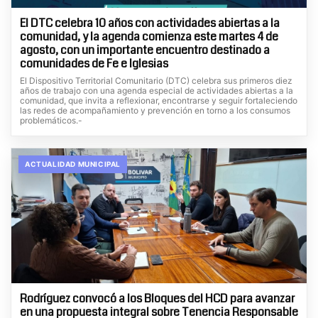
El DTC celebra 10 años con actividades abiertas a la
comunidad, y la agenda comienza este martes 4 de
agosto, con un importante encuentro destinado a
comunidades de Fe e Iglesias
El Dispositivo Territorial Comunitario (DTC) celebra sus primeros diez
años de trabajo con una agenda especial de actividades abiertas a la
comunidad, que invita a reflexionar, encontrarse y seguir fortaleciendo
las redes de acompañamiento y prevención en torno a los consumos
problemáticos.-
ACTUALIDAD MUNICIPAL
Rodríguez convocó a los Bloques del HCD para avanzar
en una propuesta integral sobre Tenencia Responsable