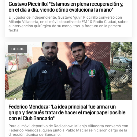
Gustavo Piccirillo: "Estamos en plena recuperación y,
en el día a día, viendo cómo evoluciona la mano"
El jugador de Independiente, Gustavo 'guvi' Piccirillo conversó con
Milanjo Villacorta, en el móvil deportivo de FM 10 Radio Ciudad, sobre
a intervención quirúrgica de su mano, tras la fractura en la primera
fecha.
FÚTBOL
Federico Mendoza: "La idea principal fue armar un
grupo y después tratar de hacer el mejor papel posible
con el Club Bancario"
Para el móvil deportivo de Radioshow, Milanjo Villacorta conversó con
Federico Mendoza, quien junto a Pablo Maciel se hicieron cargo de la
dirección técnica de Bancario.