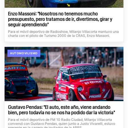
Enzo Massoni: "Nosotros no tenemos mucho
presupuesto, pero tratamos de ir, divertimos, girar y
seguir aprendiendo"
Para el móvil deportivo de Radioshow, Milanjo Villacorta mantuvo una
charla con el piloto de Turismo 2000 de la CRAS, Enzo Massoni.
AUTOMOVILISMO
Gustavo Pendas: "El auto, este año, viene andando
bien, pero todavía no se nos ha podido dar la victoria"
Para el móvil deportivo de FM 10 Radio Ciudad, Milanjo Villacorta
conversó con Gustavo Pendas, quien junto a Justo Vivarelli, estuvo
presente en la carrera de invitados de la APPS.