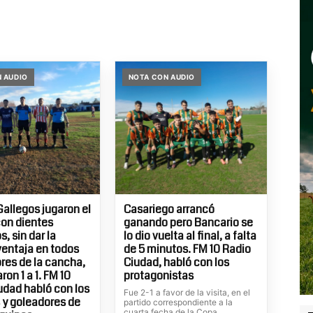
 AUDIO
NOTA CON AUDIO
Gallegos jugaron el
Casariego arrancó
con dientes
ganando pero Bancario se
, sin dar la
lo dio vuelta al final, a falta
entaja en todos
de 5 minutos. FM 10 Radio
ores de la cancha,
Ciudad, habló con los
on 1 a 1. FM 10
protagonistas
udad habló con los
Fue 2-1 a favor de la visita, en el
 y goleadores de
partido correspondiente a la
cuarta fecha de la Copa