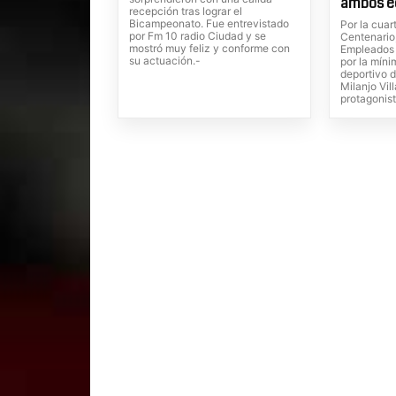
ambos e
recepción tras lograr el
Bicampeonato. Fue entrevistado
Por la cuar
por Fm 10 radio Ciudad y se
Centenario
mostró muy feliz y conforme con
Empleados 
su actuación.-
por la míni
deportivo 
Milanjo Vil
protagonist