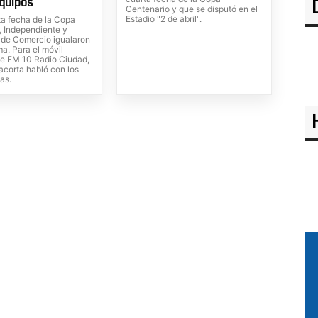
quipos
Centenario y que se disputó en el
Estadio "2 de abril".
ta fecha de la Copa
, Independiente y
de Comercio igualaron
ma. Para el móvil
de FM 10 Radio Ciudad,
lacorta habló con los
as.