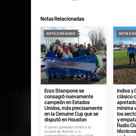
Notas Relacionadas
NOTA CON AUDIO
NOTA CON
Enzo Stampone se
Indios y 
consagró nuevamente
clásico 
campeón en Estados
apretados
Unidos, más precisamente
mínima v
en la Genuine Cup que se
los sect
disputó en Houston
y empatar
Radio Ci
El joven goleador arribó a la
técnicos
ciudad de Bolívar y lo
sorprendieron con una cálida