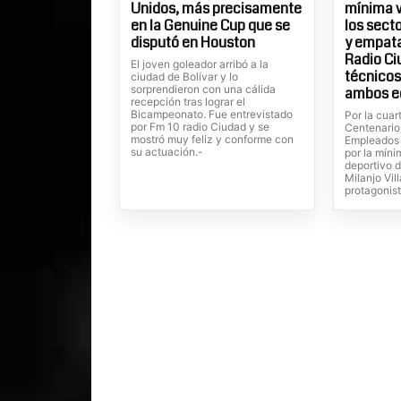
Unidos, más precisamente
mínima v
en la Genuine Cup que se
los sect
disputó en Houston
y empatar
Radio Ci
El joven goleador arribó a la
técnicos
ciudad de Bolívar y lo
sorprendieron con una cálida
ambos e
recepción tras lograr el
Bicampeonato. Fue entrevistado
Por la cuar
por Fm 10 radio Ciudad y se
Centenario
mostró muy feliz y conforme con
Empleados 
su actuación.-
por la míni
deportivo 
Milanjo Vil
protagonist