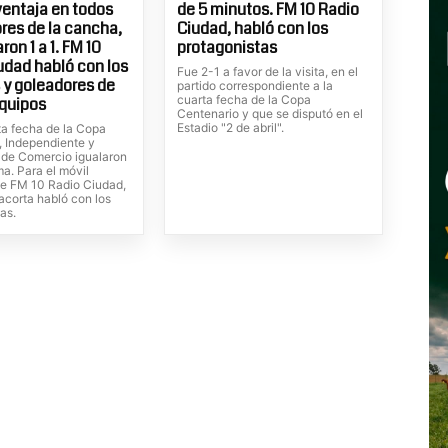
entaja en todos
de 5 minutos. FM 10 Radio
ores de la cancha,
Ciudad, habló con los
on 1 a 1. FM 10
protagonistas
udad habló con los
Fue 2-1 a favor de la visita, en el
 y goleadores de
partido correspondiente a la
cuarta fecha de la Copa
quipos
Centenario y que se disputó en el
Estadio "2 de abril".
ta fecha de la Copa
, Independiente y
de Comercio igualaron
ma. Para el móvil
de FM 10 Radio Ciudad,
lacorta habló con los
as.