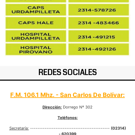
REDES SOCIALES
F.M. 106.1 Mhz. - San Carlos De Bolívar:
Dirección:
Dorrego Nº 302
Teléfonos:
Secretaría:
--------------------------------------------
(02314)
- 620399