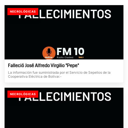
NECROLÓGICAS
Falleció José Alfredo Virgilio "Pepe"
La información fue suministrada por el Servicio de Sepelios de la
Cooperativa Eléctrica de Bolívar.-
NECROLÓGICAS