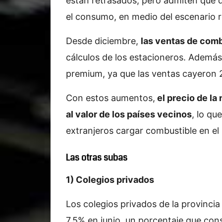
están retrasados, pero admiten que de
el consumo, en medio del escenario r
Desde diciembre,
las ventas de comb
cálculos de los estacioneros. Ademá
premium, ya que las ventas cayeron 
Con estos aumentos,
el precio de la 
al valor de los países vecinos
, lo qu
extranjeros cargar combustible en el
Las otras subas
1) Colegios privados
Los colegios privados de la provinci
7,5% en junio, un porcentaje que cons