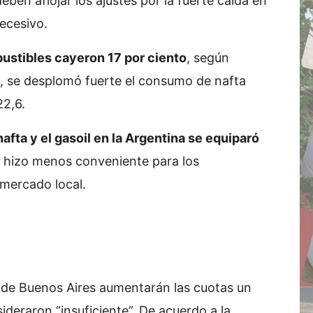
ben aflojar los ajustes por la fuerte caída en
ecesivo.
ustibles cayeron 17 por ciento
, según
s, se desplomó fuerte el consumo de nafta
22,6.
nafta y el gasoil en la Argentina se equiparó
e hizo menos conveniente para los
 mercado local.
a de Buenos Aires aumentarán las cuotas un
ideraron “insuficiente”. De acuerdo a la