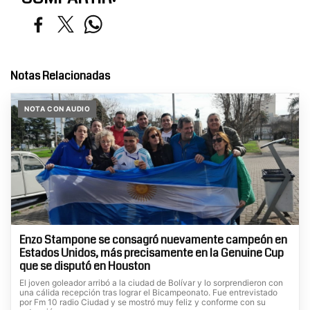
Notas Relacionadas
NOTA CON AUDIO
Enzo Stampone se consagró nuevamente campeón en
Estados Unidos, más precisamente en la Genuine Cup
que se disputó en Houston
El joven goleador arribó a la ciudad de Bolívar y lo sorprendieron con
una cálida recepción tras lograr el Bicampeonato. Fue entrevistado
por Fm 10 radio Ciudad y se mostró muy feliz y conforme con su