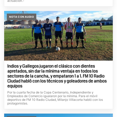
actuación.-
NOTA CON AUDIO
Indios y Gallegos jugaron el clásico con dientes
apretados, sin dar la mínima ventaja en todos los
sectores de la cancha, y empataron 1 a 1. FM 10 Radio
Ciudad habló con los técnicos y goleadores de ambos
equipos
Por la cuarta fecha de la Copa Centenario, Independiente y
Empleados de Comercio igualaron por la mínima. Para el móvil
deportivo de FM 10 Radio Ciudad, Milanjo Villacorta habló con los
protagonistas.