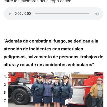
entre los miembros del cuerpo activo.-
“Además de combatir el fuego, se dedican a la
atención de incidentes con materiales
peligrosos, salvamento de personas, trabajos de
altura y rescate en accidentes vehiculares”
“L
o
s
c