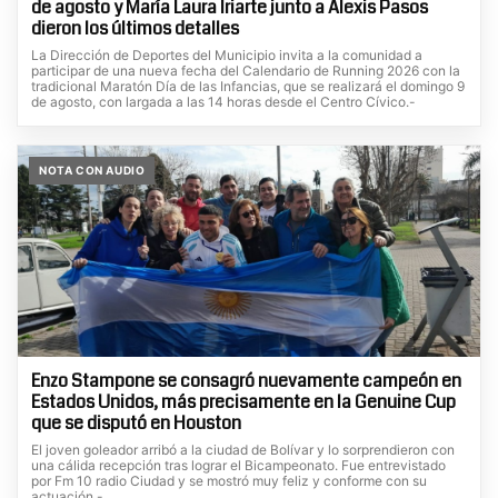
de agosto y María Laura Iriarte junto a Alexis Pasos
dieron los últimos detalles
La Dirección de Deportes del Municipio invita a la comunidad a
participar de una nueva fecha del Calendario de Running 2026 con la
tradicional Maratón Día de las Infancias, que se realizará el domingo 9
de agosto, con largada a las 14 horas desde el Centro Cívico.-
NOTA CON AUDIO
Enzo Stampone se consagró nuevamente campeón en
Estados Unidos, más precisamente en la Genuine Cup
que se disputó en Houston
El joven goleador arribó a la ciudad de Bolívar y lo sorprendieron con
una cálida recepción tras lograr el Bicampeonato. Fue entrevistado
por Fm 10 radio Ciudad y se mostró muy feliz y conforme con su
actuación.-