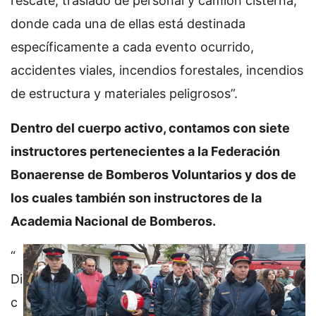
rescate, traslado de personal y camión cisterna,
donde cada una de ellas está destinada
específicamente a cada evento ocurrido,
accidentes viales, incendios forestales, incendios
de estructura y materiales peligrosos”.
Dentro del cuerpo activo, contamos con siete
instructores pertenecientes a la Federación
Bonaerense de Bomberos Voluntarios y dos de
los cuales también son instructores de la
Academia Nacional de Bomberos.
“
Di
c