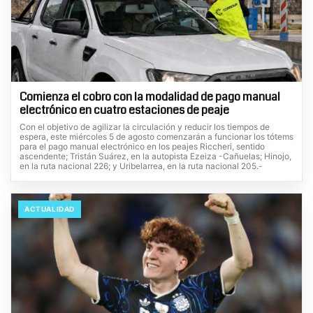
Comienza el cobro con la modalidad de pago manual
electrónico en cuatro estaciones de peaje
Con el objetivo de agilizar la circulación y reducir los tiempos de
espera, este miércoles 5 de agosto comenzarán a funcionar los tótems
para el pago manual electrónico en los peajes Riccheri, sentido
ascendente; Tristán Suárez, en la autopista Ezeiza -Cañuelas; Hinojo,
en la ruta nacional 226; y Uribelarrea, en la ruta nacional 205.-
ACTUALIDAD