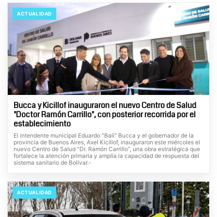
ACTUALIDAD
Bucca y Kicillof inauguraron el nuevo Centro de Salud
"Doctor Ramón Carrillo", con posterior recorrida por el
establecimiento
El intendente municipal Eduardo "Bali" Bucca y el gobernador de la
provincia de Buenos Aires, Axel Kicillof, inauguraron este miércoles el
nuevo Centro de Salud "Dr. Ramón Carrillo", una obra estratégica que
fortalece la atención primaria y amplía la capacidad de respuesta del
sistema sanitario de Bolívar.-
ACTUALIDAD