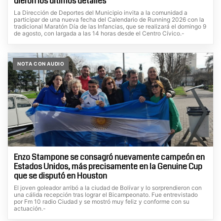
dieron los últimos detalles
La Dirección de Deportes del Municipio invita a la comunidad a
participar de una nueva fecha del Calendario de Running 2026 con la
tradicional Maratón Día de las Infancias, que se realizará el domingo 9
de agosto, con largada a las 14 horas desde el Centro Cívico.-
NOTA CON AUDIO
Enzo Stampone se consagró nuevamente campeón en
Estados Unidos, más precisamente en la Genuine Cup
que se disputó en Houston
El joven goleador arribó a la ciudad de Bolívar y lo sorprendieron con
una cálida recepción tras lograr el Bicampeonato. Fue entrevistado
por Fm 10 radio Ciudad y se mostró muy feliz y conforme con su
actuación.-