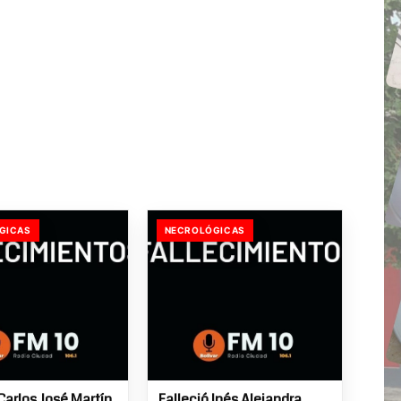
GICAS
NECROLÓGICAS
Carlos José Martín
Falleció Inés Alejandra