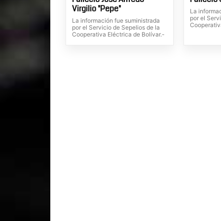
Virgilio "Pepe"
La informa
por el Serv
La información fue suministrada
Cooperativa
por el Servicio de Sepelios de la
Cooperativa Eléctrica de Bolívar.-