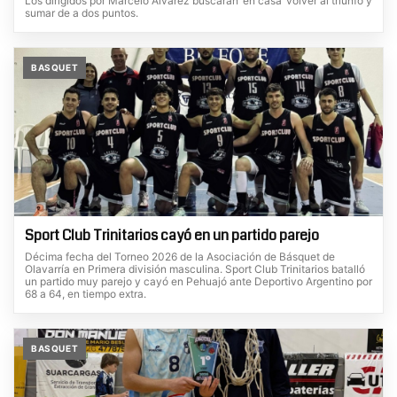
Los dirigidos por Marcelo Álvarez buscarán ‘en casa’ volver al triunfo y
sumar de a dos puntos.
BASQUET
Sport Club Trinitarios cayó en un partido parejo
Décima fecha del Torneo 2026 de la Asociación de Básquet de
Olavarría en Primera división masculina. Sport Club Trinitarios batalló
un partido muy parejo y cayó en Pehuajó ante Deportivo Argentino por
68 a 64, en tiempo extra.
BASQUET