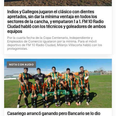
Indios y Gallegos jugaron el clásico con dientes
apretados, sin dar la mínima ventaja en todos los
sectores de la cancha, y empataron 1 a 1. FM 10 Radio
Ciudad habló con los técnicos y goleadores de ambos
equipos
Por la cuarta fecha de la Copa Centenario, Independiente y
Empleados de Comercio igualaron por la mínima. Para el móvil
deportivo de FM 10 Radio Ciudad, Milanjo Villacorta habló con los
protagonistas.
NOTA CON AUDIO
Casariego arrancó ganando pero Bancario se lo dio