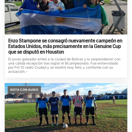
Enzo Stampone se consagró nuevamente campeón en
Estados Unidos, más precisamente en la Genuine Cup
que se disputó en Houston
El joven goleador arribó a la ciudad de Bolívar y lo sorprendieron con
una cálida recepción tras lograr el Bicampeonato. Fue entrevistado
por Fm 10 radio Ciudad y se mostró muy feliz y conforme con su
actuación.-
NOTA CON AUDIO