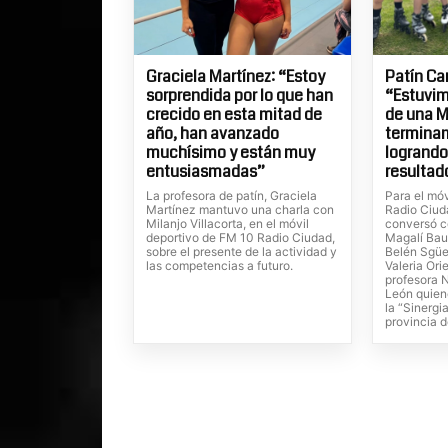
Graciela Martínez: “Estoy
Patín Ca
sorprendida por lo que han
“Estuvim
crecido en esta mitad de
de una M
año, han avanzado
termina
muchísimo y están muy
logrand
entusiasmadas”
resultad
La profesora de patín, Graciela
Para el mó
Martínez mantuvo una charla con
Radio Ciuda
Milanjo Villacorta, en el móvil
conversó c
deportivo de FM 10 Radio Ciudad,
Magalí Baue
sobre el presente de la actividad y
Belén Sgüe
las competencias a futuro.
Valeria Ori
profesora 
León quien
la “Sinergia
provincia 