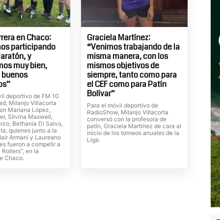
rrera en Chaco:
Graciela Martínez:
os participando
“Venimos trabajando de la
aratón, y
misma manera, con los
mos muy bien,
mismos objetivos de
o buenos
siempre, tanto como para
os”
el CEF como para Patín
Bolívar”
vil deportivo de FM 10
d, Milanjo Villacorta
Para el móvil deportivo de
on Mariana López,
RadioShow, Milanjo Villacorta
r, Silvina Maxwell,
conversó con la profesora de
rzo, Bethania Di Salvo,
patín, Graciela Martínez de cara al
eta, quienes junto a la
inicio de los torneos anuales de la
Nair Armani y Laureano
Liga.
es fueron a competir a
 Rollers”, en la
de Chaco.