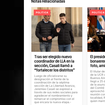
Notas Relacionadas
POLITICA
POLITICA
Tras ser elegido nuevo
El presi
coordinador de LLA en la
bonaeren
sección, Casali llamó a
foto, am
“fortalecer los distritos”
El titular 
de la UCR d
Luego de oficializarse su
Buenos Aire
designación al frente de la
llegó a 25 
coordinación de la séptima
de la asunc
sección de La Libertad Avanza,
del Comité 
Jeremías Casali se expresó a
aprovechó 
través de sus redes sociales para
reunión con
agradecer el nombramiento y
localidad,
remarcar el compromiso con el
quien mant
que encara la nueva etapa.-