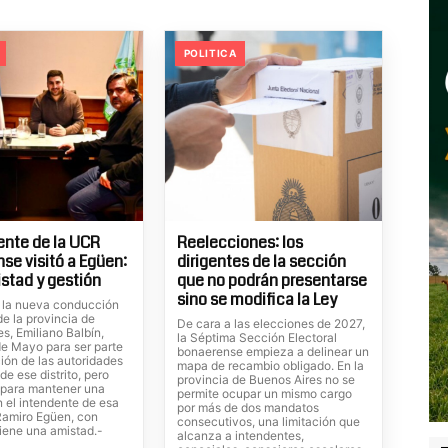
POLITICA
dente de la UCR
Reelecciones: los
se visitó a Egüen:
dirigentes de la sección
istad y gestión
que no podrán presentarse
sino se modifica la Ley
de la nueva conducción
e la provincia de
De cara a las elecciones de 2027,
s, Emiliano Balbín,
la Séptima Sección Electoral
de Mayo para ser parte
bonaerense empieza a delinear un
ión de las autoridades
mapa de recambio obligado. En la
de ese distrito, pero
provincia de Buenos Aires no se
para mantener una
permite ocupar un mismo cargo
 el intendente de esa
por más de dos mandatos
 Ramiro Egüen, con
consecutivos, una limitación que
iene una amistad.-
alcanza a intendentes,