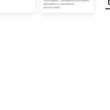
concejales, consejeros escolares,
diputados y senadores
provinciales.