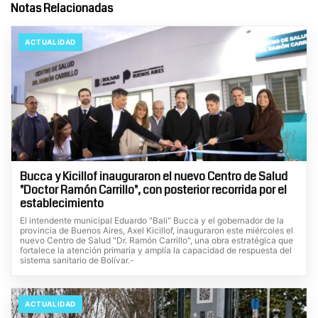
Notas Relacionadas
ACTUALIDAD
Bucca y Kicillof inauguraron el nuevo Centro de Salud
"Doctor Ramón Carrillo", con posterior recorrida por el
establecimiento
El intendente municipal Eduardo "Bali" Bucca y el gobernador de la
provincia de Buenos Aires, Axel Kicillof, inauguraron este miércoles el
nuevo Centro de Salud "Dr. Ramón Carrillo", una obra estratégica que
fortalece la atención primaria y amplía la capacidad de respuesta del
sistema sanitario de Bolívar.-
ACTUALIDAD