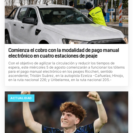
Comienza el cobro con la modalidad de pago manual
electrónico en cuatro estaciones de peaje
Con el objetivo de agilizar la circulación y reducir los tiempos de
espera, este miércoles 5 de agosto comenzarán a funcionar los tótems
para el pago manual electrónico en los peajes Riccheri, sentido
ascendente; Tristán Suárez, en la autopista Ezeiza -Cañuelas; Hinojo,
en la ruta nacional 226; y Uribelarrea, en la ruta nacional 205.-
ACTUALIDAD