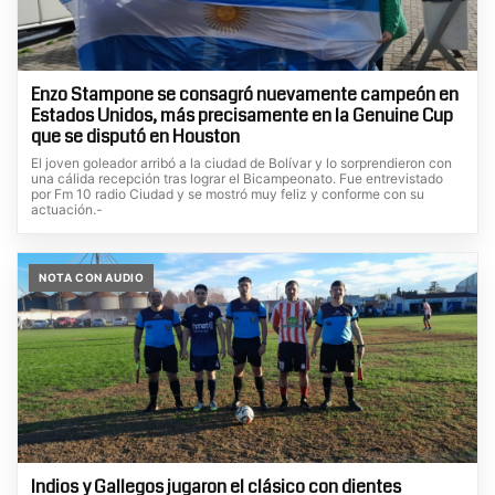
Enzo Stampone se consagró nuevamente campeón en
Estados Unidos, más precisamente en la Genuine Cup
que se disputó en Houston
El joven goleador arribó a la ciudad de Bolívar y lo sorprendieron con
una cálida recepción tras lograr el Bicampeonato. Fue entrevistado
por Fm 10 radio Ciudad y se mostró muy feliz y conforme con su
actuación.-
NOTA CON AUDIO
Indios y Gallegos jugaron el clásico con dientes