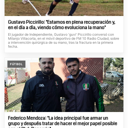
Gustavo Piccirillo: "Estamos en plena recuperación y,
en el día a día, viendo cómo evoluciona la mano"
El jugador de Independiente, Gustavo 'guvi' Piccirillo conversó con
Milanjo Villacorta, en el móvil deportivo de FM 10 Radio Ciudad, sobre
a intervención quirúrgica de su mano, tras la fractura en la primera
fecha.
FÚTBOL
Federico Mendoza: "La idea principal fue armar un
grupo y después tratar de hacer el mejor papel posible