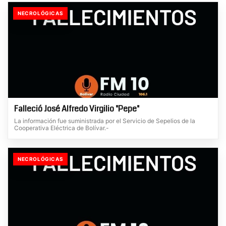
NECROLÓGICAS
Falleció José Alfredo Virgilio "Pepe"
La información fue suministrada por el Servicio de Sepelios de la
Cooperativa Eléctrica de Bolívar.-
NECROLÓGICAS