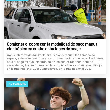
Comienza el cobro con la modalidad de pago manual
electrónico en cuatro estaciones de peaje
Con el objetivo de agilizar la circulación y reducir los tiempos de
espera, este miércoles 5 de agosto comenzarán a funcionar los tótems
para el pago manual electrónico en los peajes Riccheri, sentido
ascendente; Tristán Suárez, en la autopista Ezeiza -Cañuelas; Hinojo,
en la ruta nacional 226; y Uribelarrea, en la ruta nacional 205.-
ACTUALIDAD