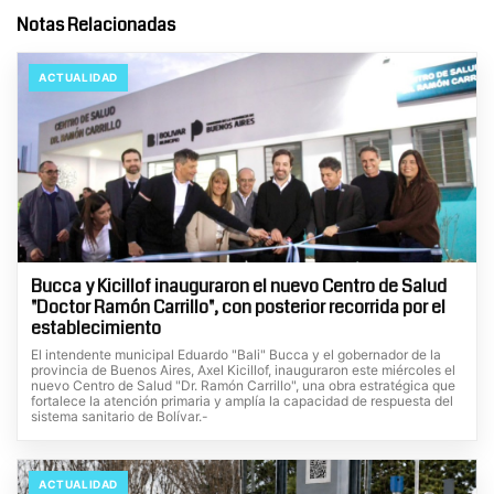
Notas Relacionadas
ACTUALIDAD
Bucca y Kicillof inauguraron el nuevo Centro de Salud
"Doctor Ramón Carrillo", con posterior recorrida por el
establecimiento
El intendente municipal Eduardo "Bali" Bucca y el gobernador de la
provincia de Buenos Aires, Axel Kicillof, inauguraron este miércoles el
nuevo Centro de Salud "Dr. Ramón Carrillo", una obra estratégica que
fortalece la atención primaria y amplía la capacidad de respuesta del
sistema sanitario de Bolívar.-
ACTUALIDAD