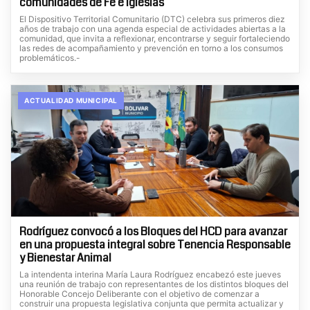
comunidades de Fe e Iglesias
El Dispositivo Territorial Comunitario (DTC) celebra sus primeros diez
años de trabajo con una agenda especial de actividades abiertas a la
comunidad, que invita a reflexionar, encontrarse y seguir fortaleciendo
las redes de acompañamiento y prevención en torno a los consumos
problemáticos.-
ACTUALIDAD MUNICIPAL
Rodríguez convocó a los Bloques del HCD para avanzar
en una propuesta integral sobre Tenencia Responsable
y Bienestar Animal
La intendenta interina María Laura Rodríguez encabezó este jueves
una reunión de trabajo con representantes de los distintos bloques del
Honorable Concejo Deliberante con el objetivo de comenzar a
construir una propuesta legislativa conjunta que permita actualizar y