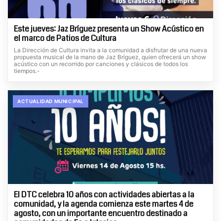
Este jueves: Jaz Bríguez presenta un Show Acústico en
el marco de Patios de Cultura
La Dirección de Cultura invita a la comunidad a disfrutar de una nueva
propuesta musical de la mano de Jaz Bríguez, quien ofrecerá un show
acústico con un recorrido por canciones y clásicos de todos los
tiempos.-
ACTUALIDAD MUNICIPAL
El DTC celebra 10 años con actividades abiertas a la
comunidad, y la agenda comienza este martes 4 de
agosto, con un importante encuentro destinado a