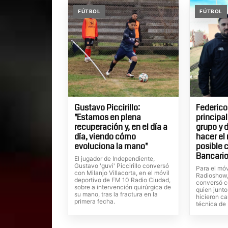
FÚTBOL
FÚTBOL
Gustavo Piccirillo:
Federico
"Estamos en plena
principa
recuperación y, en el día a
grupo y 
día, viendo cómo
hacer el
evoluciona la mano"
posible 
Bancario
El jugador de Independiente,
Gustavo 'guvi' Piccirillo conversó
Para el móv
con Milanjo Villacorta, en el móvil
Radioshow, 
deportivo de FM 10 Radio Ciudad,
conversó c
sobre a intervención quirúrgica de
quien junto
su mano, tras la fractura en la
hicieron ca
primera fecha.
técnica de