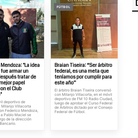
FÚTBOL
 Mendoza: "La idea
Braian Tiseira: “Ser árbitro
l fue armar un
federal, es una meta que
después tratar de
teníamos por cumplir para
 mejor papel
este año”
con el Club
El árbitro Braian Tiseira conversó
"
con Milanjo Villacorta, en el móvil
deportivo de FM 10 Radio Ciudad,
il deportivo de
luego de aprobar el Curso Federal
Milanjo Villacorta
de Árbitros dictado por el Consejo
on Federico Mendoza,
Federal de Fútbol.
 a Pablo Maciel se
rgo de la dirección
 Bancario.