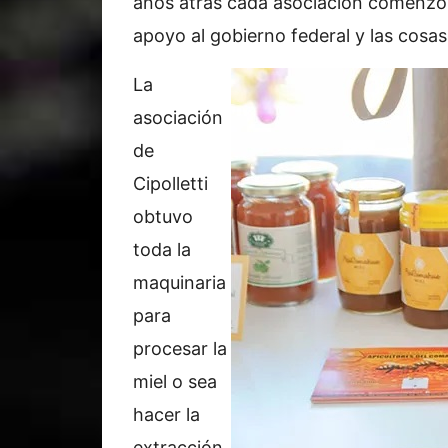
años atrás cada asociación comenzó 
apoyo al gobierno federal y las cosas 
La
asociación
de
Cipolletti
obtuvo
toda la
maquinaria
para
procesar la
miel o sea
hacer la
extracción