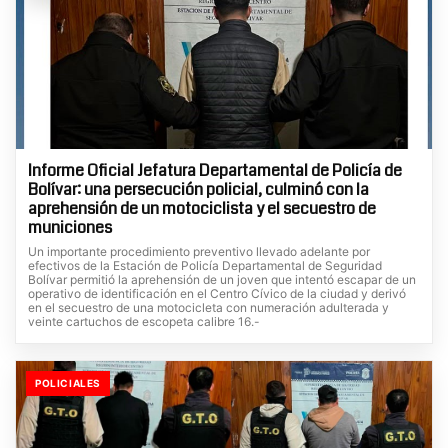
Informe Oficial Jefatura Departamental de Policía de
Bolívar: una persecución policial, culminó con la
aprehensión de un motociclista y el secuestro de
municiones
Un importante procedimiento preventivo llevado adelante por
efectivos de la Estación de Policía Departamental de Seguridad
Bolívar permitió la aprehensión de un joven que intentó escapar de un
operativo de identificación en el Centro Cívico de la ciudad y derivó
en el secuestro de una motocicleta con numeración adulterada y
veinte cartuchos de escopeta calibre 16.-
POLICIALES