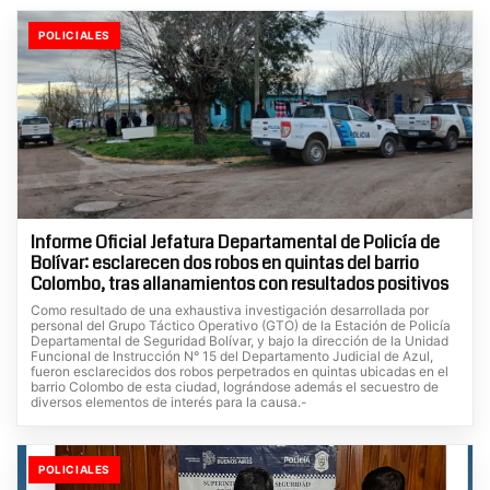
POLICIALES
Informe Oficial Jefatura Departamental de Policía de
Bolívar: esclarecen dos robos en quintas del barrio
Colombo, tras allanamientos con resultados positivos
Como resultado de una exhaustiva investigación desarrollada por
personal del Grupo Táctico Operativo (GTO) de la Estación de Policía
Departamental de Seguridad Bolívar, y bajo la dirección de la Unidad
Funcional de Instrucción N° 15 del Departamento Judicial de Azul,
fueron esclarecidos dos robos perpetrados en quintas ubicadas en el
barrio Colombo de esta ciudad, lográndose además el secuestro de
diversos elementos de interés para la causa.-
POLICIALES