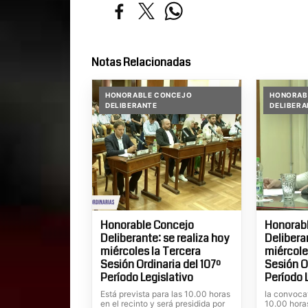
Notas Relacionadas
HONORABLE CONCEJO
HONORAB
DELIBERANTE
DELIBERA
Honorable Concejo
Honorab
Deliberante: se realiza hoy
Deliberan
miércoles la Tercera
miércole
Sesión Ordinaria del 107º
Sesión Or
Período Legislativo
Período 
Está prevista para las 10.00 horas
la convocat
en el recinto y será presidida por
10.00 horas