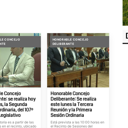
LE CONCEJO
HONORABLE CONCEJO
NTE
DELIBERANTE
le Concejo
Honorable Concejo
te: se realiza hoy
Deliberante: Se realiza
s, la Segunda
este lunes la Tercera
dinaria, del 107º
Reunión y la Primera
Legislativo
Sesión Ordinaria
oria es a partir de las
Está prevista a las 10:00 horas en
 en el recinto, ubicado
el Recinto de Sesiones del