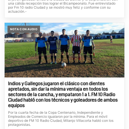
una cálida recepción tras lograr el Bicampeonato. Fue entrevistado
por Fm 10 radio Ciudad y se mostró muy feliz y conforme con su
actuación.-
NOTA CON AUDIO
Indios y Gallegos jugaron el clásico con dientes
apretados, sin dar la mínima ventaja en todos los
sectores de la cancha, y empataron 1 a 1. FM 10 Radio
Ciudad habló con los técnicos y goleadores de ambos
equipos
Por la cuarta fecha de la Copa Centenario, Independiente y
Empleados de Comercio igualaron por la mínima. Para el móvil
deportivo de FM 10 Radio Ciudad, Milanjo Villacorta habló con los
protagonistas.