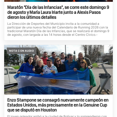
Maratón "Día de las Infancias", se corre este domingo 9
de agosto y María Laura Iriarte junto a Alexis Pasos
dieron los últimos detalles
La Dirección de Deportes del Municipio invita a la comunidad a
participar de una nueva fecha del Calendario de Running 2026 con la
tradicional Maratón Día de las Infancias, que se realizará el domingo 9
de agosto, con largada a las 14 horas desde el Centro Cívico.-
NOTA CON AUDIO
Enzo Stampone se consagró nuevamente campeón en
Estados Unidos, más precisamente en la Genuine Cup
que se disputó en Houston
El joven goleador arribó a la ciudad de Bolívar y lo sorprendieron con