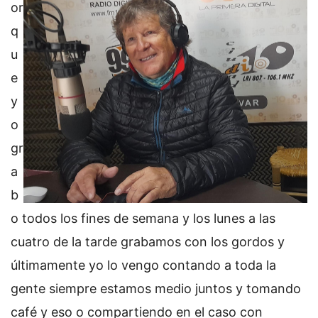
or
q
u
e
y
o
gr
a
b
o todos los fines de semana y los lunes a las
cuatro de la tarde grabamos con los gordos y
últimamente yo lo vengo contando a toda la
gente siempre estamos medio juntos y tomando
café y eso o compartiendo en el caso con