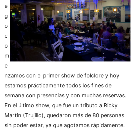
e
g
o
c
o
m
e
nzamos con el primer show de folclore y hoy
estamos prácticamente todos los fines de
semana con presencias y con muchas reservas.
En el último show, que fue un tributo a Ricky
Martin (Trujillo), quedaron más de 80 personas
sin poder estar, ya que agotamos rápidamente.