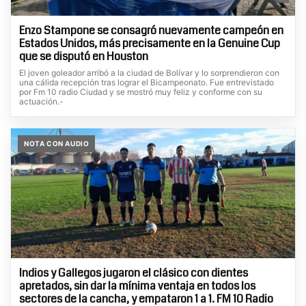
Enzo Stampone se consagró nuevamente campeón en
Estados Unidos, más precisamente en la Genuine Cup
que se disputó en Houston
El joven goleador arribó a la ciudad de Bolívar y lo sorprendieron con
una cálida recepción tras lograr el Bicampeonato. Fue entrevistado
por Fm 10 radio Ciudad y se mostró muy feliz y conforme con su
actuación.-
NOTA CON AUDIO
Indios y Gallegos jugaron el clásico con dientes
apretados, sin dar la mínima ventaja en todos los
sectores de la cancha, y empataron 1 a 1. FM 10 Radio